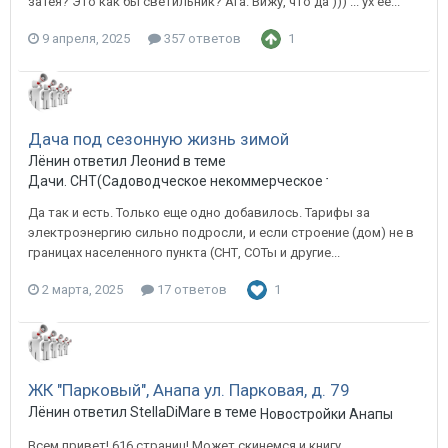
затея? Это как бы светильник? Ага. Вижу, что да ))) ... ух ёё...
9 апреля, 2025
357 ответов
1
Дача под сезонную жизнь зимой
Лёнин ответил Леониd в теме
Дачи. СНТ(Садоводческое некоммерческое товарищество) в 
Да так и есть. Только еще одно добавилось. Тарифы за
электроэнергию сильно подросли, и если строение (дом) не в
границах населенного пункта (СНТ, СОТы и другие...
2 марта, 2025
17 ответов
1
ЖК "Парковый", Анапа ул. Парковая, д. 79
Лёнин ответил StellaDiMare в теме
Новостройки Анапы
Всем привет! 616 страниц! Может скинемся и книгу