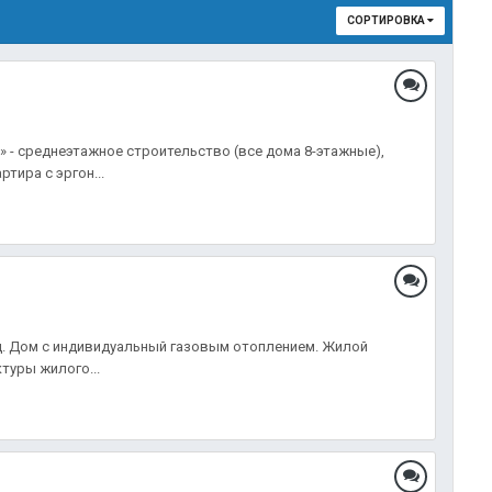
СОРТИРОВКА
» - среднеэтажное строительство (все дома 8-этажные),
тира с эргон...
од. Дом с индивидуальный газовым отоплением. Жилой
туры жилого...