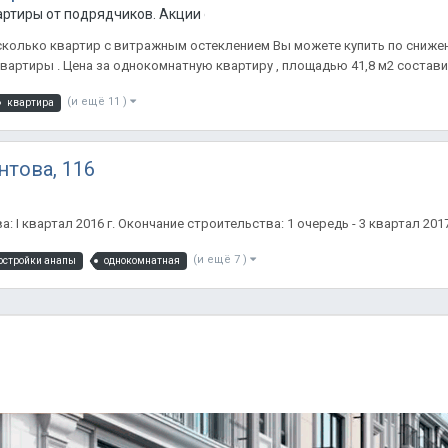
артиры от подрядчиков. Акции от застройщиков. Только лучшие п
лько квартир с витражным остеклением Вы можете купить по сниженной 
артиры . Цена за однокомнатную квартиру , площадью 41,8 м2 составит 
(и ещё 11 )
квартира
нтова, 116
 квартал 2016 г. Окончание строительства: 1 очередь - 3 квартал 2017 г.
(и ещё 7 )
остройки анапы
однокомнатная