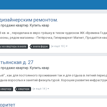
 дизайнерским ремонтом.
продаже квартир. Купить квартиру в Анапе.
кв. м. , переделана в евро-трёшку в тихом чудесном ЖК «Времена Года
оны, рядом магазины - Пятёрочка, Гипермаркет Магнит, Продаётся квар
(и ещё 10 )
ы на квартиры в анапе
анапа форум
стьянская д. 27
продаже квартир. Купить квартиру в Анапе.
й" , как для постоянного проживания так и для отдыха в летний пери
тдыха взрослых и занятий физкультурой. Хорошее развитие инфраструк
(и ещё 14 )
 квартиру
квартира
оритет