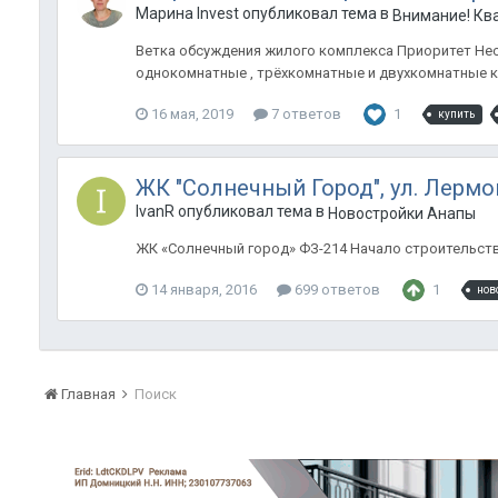
Марина Invest опубликовал тема в
Внимание! Кв
Ветка обсуждения жилого комплекса Приоритет Неско
однокомнатные , трёхкомнатные и двухкомнатные кв
16 мая, 2019
7 ответов
1
купить
ЖК "Солнечный Город", ул. Лермо
IvanR опубликовал тема в
Новостройки Анапы
ЖК «Солнечный город» ФЗ-214 Начало строительства: I
14 января, 2016
699 ответов
1
нов
Главная
Поиск