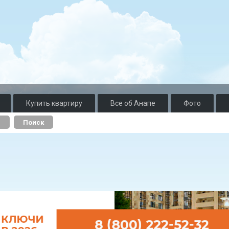
Купить квартиру
Все об Анапе
Фото
о
Поиск