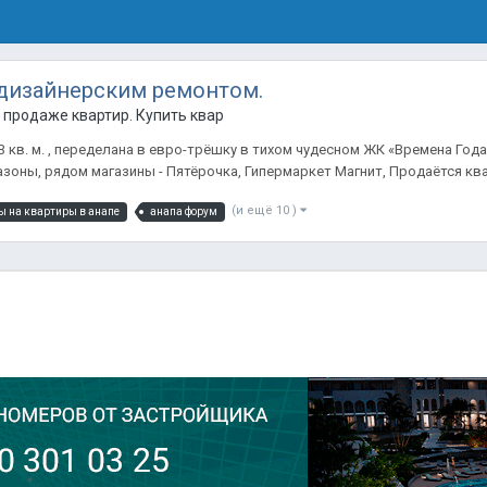
 дизайнерским ремонтом.
продаже квартир. Купить квартиру в Анапе.
кв. м. , переделана в евро-трёшку в тихом чудесном ЖК «Времена Года
оны, рядом магазины - Пятёрочка, Гипермаркет Магнит, Продаётся квар
(и ещё 10 )
ы на квартиры в анапе
анапа форум