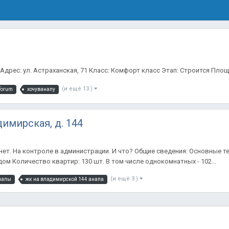
дрес: ул. Астраханская, 71 Класс: Комфорт класс Этап: Строится Площадь
(и ещё 13 )
forum
хочуванапу
димирская, д. 144
я нет. На контроле в администрации. И что? Общие сведения: Основные 
 дом Количество квартир: 130 шт. В том числе однокомнатных - 102...
(и ещё 3 )
напы
жк на владимирской 144 анапа