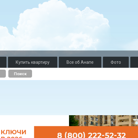
Купить квартиру
Все об Анапе
Фото
о
Поиск