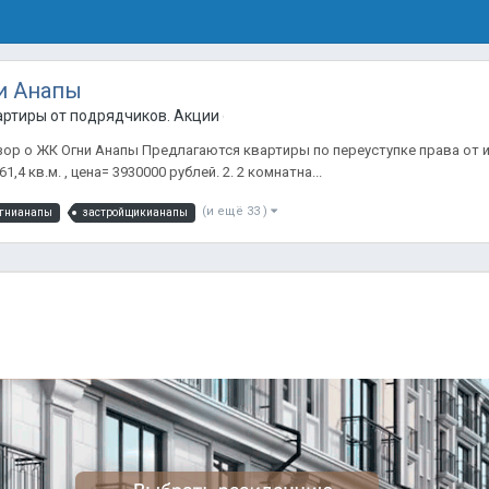
и Анапы
артиры от подрядчиков. Акции от застройщиков. Только лучшие п
р о ЖК Огни Анапы Предлагаются квартиры по переуступке права от инве
,4 кв.м. , цена= 3930000 рублей. 2. 2 комнатна...
(и ещё 33 )
гнианапы
застройщикианапы