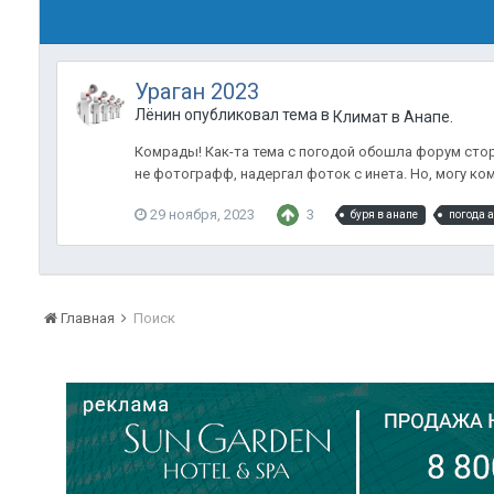
Ураган 2023
Лёнин опубликовал тема в
Климат в Анапе.
Комрады! Как-та тема с погодой обошла форум сторо
не фотографф, надергал фоток с инета. Но, могу ком
29 ноября, 2023
3
буря в анапе
погода 
Главная
Поиск