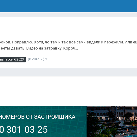
ной. Поправлю. Хотя, чо там и так все сами видели и пережили. Или е
енты давать: Видео на затравку: Короч...
(и ещё 2 )
анапа осенб 2023