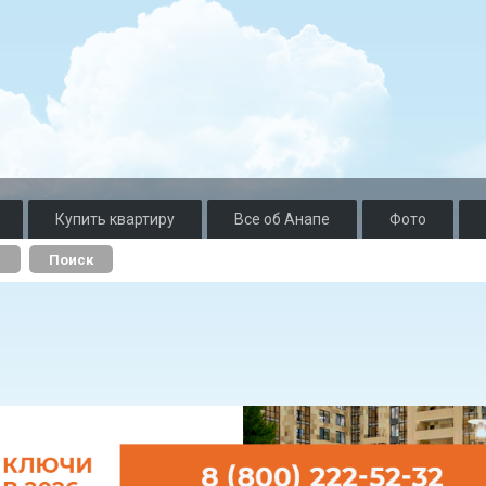
Купить квартиру
Все об Анапе
Фото
о
Поиск