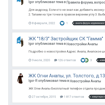
Igor опубликовал тема в
Правила форума, вопро
Для андроид. Если кто не знал как добавить иконку 
2. Тапаем на три точки в правом верхнем углу 3. Выби
8 февраля, 2022
1
анапа форум недвижимос
ЖК "18/3" Застройщик СК "Гамма"
Igor опубликовал тема в
Новостройки Анапы
Подробно о новостройке Адрес: Анапа, Анапское шосс
9 июля, 2020
126 ответов
3
ново
ЖК Огни Анапы, ул. Толстого, д.1
Igor-R опубликовал тема в
Новостройки Анапы
ЖК Огни Анапы Бесплатный телефон отдела продаж 8 8
27 октября, 2015
1 817 ответов
квартира о