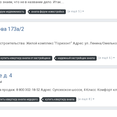
знаем, что не в названии дело. Итак....
(и ещё 5 )
орум недвижимость
анапа форум новостройки
ва 173а/2
строительства: Жилой комплекс "Горизонт" Адрес: ул. Ленина/Омелько
(и ещё 6 )
купить квартиру анапа от застройщика
надежный застройщик анапа
 д. 4
ы
продаж: 8 800 302-18-52 Адрес: Супсехское шоссе, 4 Класс: Комфорт кла
(и ещё 8 )
пить квартиру анапа недорого
купить квартиру анапа