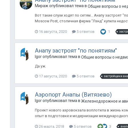
Мираж опубликовал тема в
Общие вопросы о не
Вот такие слухи ходят по сетям... Анапу застроят
Moscow Post, столичная фирма "Лэнд" купила недос
16 августа, 2020
5 ответов
1
застр
Анапу застроят "по понятиям"
Igor опубликовал тема в
Общие вопросы о недви
Да уж.
17 августа, 2020
5 ответов
застройщики ан
Аэропорт Анапы (Витязево)
Igor опубликовал тема в
Железнодорожное и ави
Проект нового аэровокзала воплотила в жизнь комп
опыт в подготовке и модернизации международного 
26 марта, 2018
5 ответов
3
анап