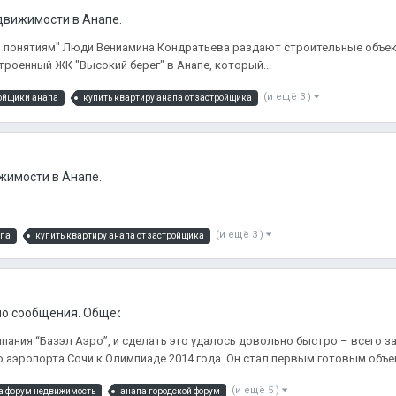
движимости в Анапе.
 "по понятиям" Люди Вениамина Кондратьева раздают строительные объ
троенный ЖК "Высокий берег" в Анапе, который...
(и ещё 3 )
ойщики анапа
купить квартиру анапа от застройщика
жимости в Анапе.
(и ещё 3 )
апа
купить квартиру анапа от застройщика
о сообщения. Общественный транспорт в Анапе
ания “Базэл Аэро”, и сделать это удалось довольно быстро – всего з
аэропорта Сочи к Олимпиаде 2014 года. Он стал первым готовым объек
(и ещё 5 )
а форум недвижимость
анапа городской форум