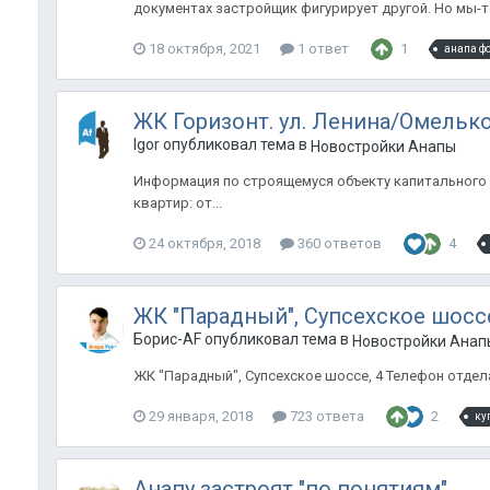
документах застройщик фигурирует другой. Но мы-то 
18 октября, 2021
1 ответ
1
анапа ф
ЖК Горизонт. ул. Ленина/Омелько
Igor опубликовал тема в
Новостройки Анапы
Информация по строящемуся объекту капитального 
квартир: от...
24 октября, 2018
360 ответов
4
ЖК "Парадный", Супсехское шоссе
Борис-AF опубликовал тема в
Новостройки Анап
ЖК "Парадный", Супсехское шоссе, 4 Телефон отдела 
29 января, 2018
723 ответа
2
ку
Анапу застроят "по понятиям"