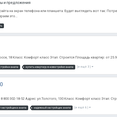
сы и предложения
сайта на экран телефона или планшета. Будет выглядеть вот так: Потреб
раем это...
ть
е, 18 Класс: Комфорт класс Этап: Строится Площадь квартир: от 25.9 до 
(и ещё 3 )
стройки анапа
купить квартиру в новостройке анапа
30
00 302-18-52 Адрес: ул.Толстого, 130 Класс: Комфорт класс Этап: Стро
(и ещё 6 )
т застройщика анапа
надежный застройщик анапа