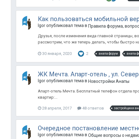
Как пользоваться мобильной ве
Igor опубликовал тема в
Правила форума, вопро
Друзья, после изменения вида главной страницы, во
рассмотрим, что же теперь делать, чтобы быстро на
30 января, 2020
2
анапа форум
анапа ф
ЖК Мечта. Апарт-отель , ул. Северн
Igor опубликовал тема в
Новостройки Анапы
Апарт-отель Мечта. Бесплатный телефон отдела прод
квартир:...
28 апреля, 2017
48 ответов
застройщики ан
Очередное постановление местно
Igor опубликовал тема в
Общие вопросы о недви