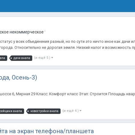
ское некоммерческое товарищество) в Анапе
татус у всех объединения разный, но по сути это ничто иное как дачи
рода. Относительно не дорогая земля. Низкий налог и возможность про
(и ещё 5 )
напа
дачи анапа
ода, Осень-3)
оссе 6, Мирная 29 Класс: Комфорт класс Этап: Строится Площадь квартир
(и ещё 4 )
ройщики анапа
новостройки анапа
йта на экран телефона/планшета