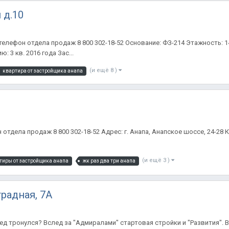
 д.10
й телефон отдела продаж 8 800 302-18-52 Основание: ФЗ-214 Этажность: 1
 3 кв. 2016 года Зас...
(и ещё 8 )
квартира от застройщика анапа
тдела продаж 8 800 302-18-52 Адрес: г. Анапа, Анапское шоссе, 24-28 
(и ещё 3 )
тиры от застройщика анапа
жк раз два три анапа
градная, 7А
лед тронулся? Вслед за "Адмиралами" стартовая стройки и "Развития". В