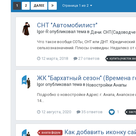
Страница 1 из 2
1
2
ДАЛЕЕ
СНТ "Автомобилист"
Igor-R опубликовал тема в
Дачи. СНТ(Садоводче
Что такое вообще СОТы, СНТ или ДНТ. Юридический с
сельхозназначений. Плюсы очевидны. Недалеко от го
12 марта, 2018
27 ответов
купить участок а
ЖК "Бархатный сезон" (Времена г
Igor опубликовал тема в
Новостройки Анапы
Подробно о новостройке Адрес: г. Анапа, Анапское ш
14...
12 августа, 2020
35 ответов
1
заст
Как добавить иконку са
анапа форум