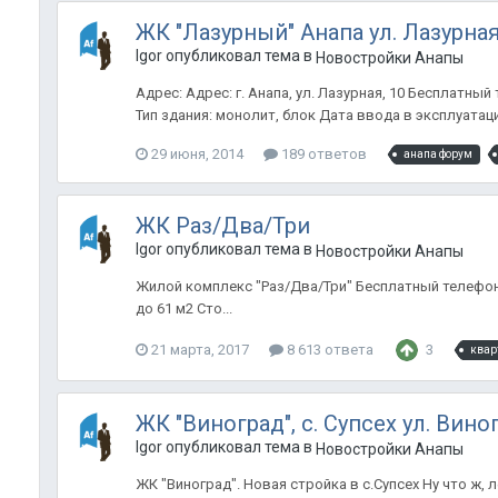
ЖК "Лазурный" Анапа ул. Лазурная
Igor опубликовал тема в
Новостройки Анапы
Адрес: Адрес: г. Анапа, ул. Лазурная, 10 Бесплатны
Тип здания: монолит, блок Дата ввода в эксплуатацию:
29 июня, 2014
189 ответов
анапа форум
ЖК Раз/Два/Три
Igor опубликовал тема в
Новостройки Анапы
Жилой комплекс "Раз/Два/Три" Бесплатный телефон о
до 61 м2 Сто...
21 марта, 2017
8 613 ответа
3
квар
ЖК "Виноград", с. Супсех ул. Вино
Igor опубликовал тема в
Новостройки Анапы
ЖК "Виноград". Новая стройка в с.Супсех Ну что ж, 