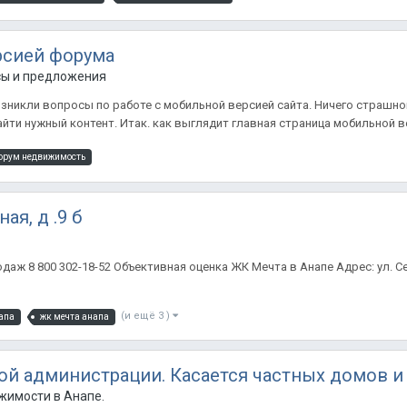
рсией форума
сы и предложения
зникли вопросы по работе с мобильной версией сайта. Ничего страшног
йти нужный контент. Итак. как выглядит главная страница мобильной ве
орум недвижимость
ая, д .9 б
аж 8 800 302-18-52 Объективная оценка ЖК Мечта в Анапе Адрес: ул. С
(и ещё 3 )
апа
жк мечта анапа
й администрации. Касается частных домов и
жимости в Анапе.