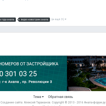
(и ещё 3 )
а года анапа
видео новостроек анапа
Тема
Обратная связь
Создание сайта:
Алексей Тараканов
. Copyright © 2013 - 2016 Анапа-форум.ру