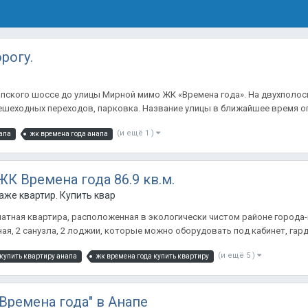
рогу.
апского шоссе до улицы Мирной мимо ЖК «Времена года». На двухполо
ешеходных переходов, парковка. Название улицы в ближайшее время оп
(и ещё 1 )
апа
жк времена года анапа
К Времена года 86.9 кв.м.
же квартир. Купить квартиру в Анапе.
натная квартира, расположенная в экологически чистом районе города
ая, 2 санузла, 2 лоджии, которые можно оборудовать под кабинет, гард
(и ещё 5 )
купить квартиру анапа
жк времена года купить квартиру
Времена года" в Анапе