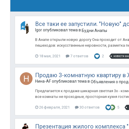
Все таки ее запустили. "Новую" до
Igor опубликовал тема в
Будни Анапы
В Анапе открыли новую дорогу Она проходит от Ан
пешеходов: искусственные неровности, разметка п
18 мая, 2021
7 ответов
2
новости ан
Продаю 3-комнатную квартиру в Ж
Нина-AF опубликовал тема в
Объявления о прода
Предлагается к продаже шикарная светлая 3х - ком
все комнаты не проходные, просторная кухня гостин
26 февраля, 2021
30 ответов
5
Презентация жилого комплекса "