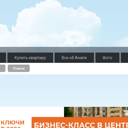
Купить квартиру
Все об Анапе
Фото
о
Поиск