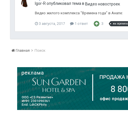
Igor-R опубликовал тема в
Видео новостроек
Видио жилого комплекса "Времена года" в Анапе:
3 августа, 2017
1 ответ
3
жк времен
Главная
Поиск