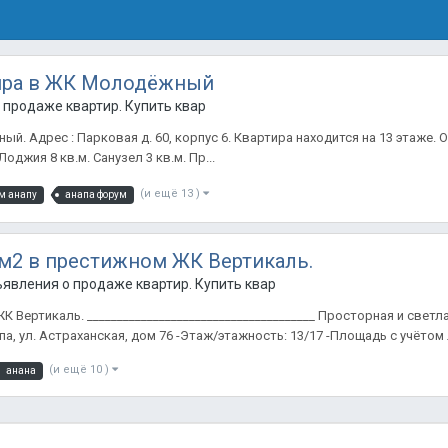
тира в ЖК Молодёжный
продаже квартир. Купить квартиру в Анапе.
. Адрес : Парковая д. 60, корпус 6. Квартира находится на 13 этаже.
Лоджия 8 кв.м. Санузел 3 кв.м. Пр...
(и ещё 13 )
м анапу
анапа форум
м2 в престижном ЖК Вертикаль.
явления о продаже квартир. Купить квартиру в Анапе.
Вертикаль. ______________________________________ Просторная и свет
па, ул. Астраханская, дом 76 -Этаж/этажность: 13/17 -Площадь с учётом 
(и ещё 10 )
анана