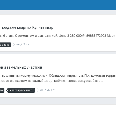
продаже квартир. Купить квартиру в Анапе.
, 6 этаж. С ремонтом и сантехникой. Цена 3 280 000 ₽. 89883472993 Мари
(и ещё 9 )
в анапе
в и земельных участков
 центральными коммуникациями. Облицован кирпичом. Придомовая терри
овая с выходом на задний двор, кабинет, холл, сан.узел. 2 эта...
(и ещё 37 )
то
квартира снимать