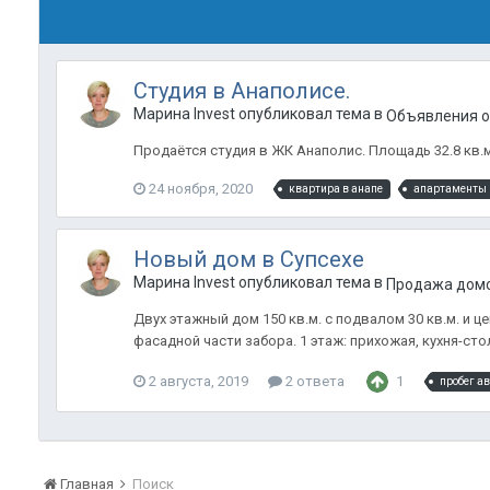
Студия в Анаполисе.
Марина Invest опубликовал тема в
Объявления о 
Продаётся студия в ЖК Анаполис. Площадь 32.8 кв.м.
24 ноября, 2020
квартира в анапе
апартаменты 
Новый дом в Супсехе
Марина Invest опубликовал тема в
Продажа домо
Двух этажный дом 150 кв.м. с подвалом 30 кв.м. и
фасадной части забора. 1 этаж: прихожая, кухня-стол
2 августа, 2019
2 ответа
1
пробег ав
Главная
Поиск