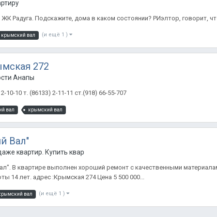
артиру
в ЖК Радуга. Подскажите, дома в каком состоянии? РИэлтор, говорит, 
(и ещё 1 )
крымский вал
ымская 272
ости Анапы
10-10 т. (86133) 2-11-11 ст.(918) 66-55-707
ий вал
крымский вал
й Вал"
аже квартир. Купить квартиру в Анапе.
ал". В квартире выполнен хороший ремонт с качественными материалам
ы 14 лет. адрес :Крымская 274 Цена 5 500 000...
(и ещё 1 )
крымский вал