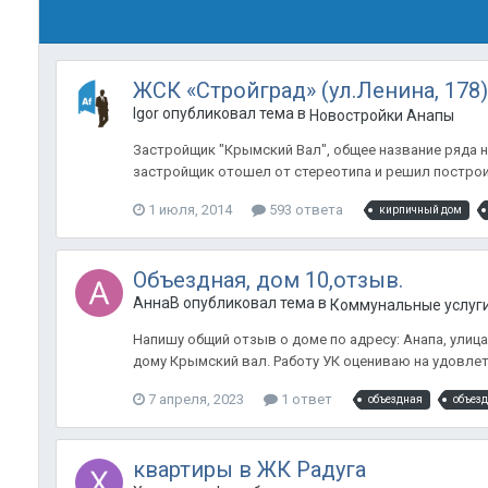
ЖСК «Стройград» (ул.Ленина, 178)
Igor опубликовал тема в
Новостройки Анапы
Застройщик "Крымский Вал", общее название ряда 
застройщик отошел от стереотипа и решил построи
1 июля, 2014
593 ответа
кирпичный дом
Объездная, дом 10,отзыв.
АннаВ опубликовал тема в
Коммунальные услуги
Напишу общий отзыв о доме по адресу: Анапа, улица 
дому Крымский вал. Работу УК оцениваю на удовлетв
7 апреля, 2023
1 ответ
объездная
объезд
квартиры в ЖК Радуга