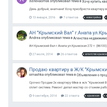
Xeленaomsk опубликовал тема в
Хочу купить кв
День добрый, анапчане! Хочу приобрести квартиру 
13 января, 2016
7 ответов
новостройка
АН "Крымский Вал" г.Анапа ул.Кр
Andrea опубликовал тема в
Агенства недвижим
АН Крымский Вал г.Анапа ул.Крымская 272 т. (86133) 2-
27 июля, 2014
26 ответов
агентство крымск
Продаю квартиру в Ж/К "Крымски
simashka опубликовал тема в
Объявления о прод
Срочно Продам 2к квартиру 68кв в ж/к "Крымский В
сплит система. Ремонт делал мастер со стажем работ
9 сентября, 2014
22 ответа
крымская