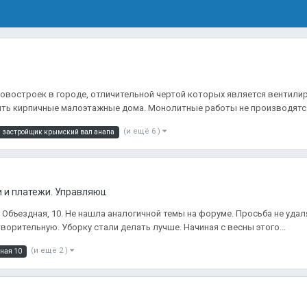
новостроек в городе, отличительной чертой которых является вентили
ть кирпичные малоэтажные дома. Монолитные работы не производятся
(и ещё 6 )
застройщик крымский вал анапа
 и платежи. Управляющие Компании Анапы. Сравнения, отзывы.
Объездная, 10. Не нашла аналогичной темы на форуме. Просьба не удаля
орительную. Уборку стали делать лучше. Начиная с весны этого...
(и ещё 2 )
ная 10