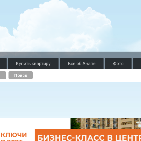
Купить квартиру
Все об Анапе
Фото
о
Поиск