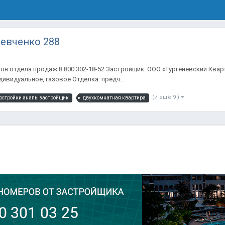
Шевченко 288
ефон отдела продаж 8 800 302-18-52 Застройщик: ООО «Тургеневский Квар
ивидуальное, газовое Отделка: предч...
(и ещё 9 )
остройки анапы застройщик
двухкомнатная квартира