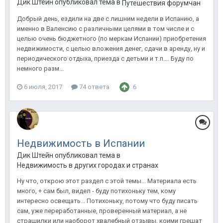
Дик Штейн опубликовал тема в
Путешествия форумчан
Добрый день, ездили на две с лишним недели в Испанию, а
именно в Валенсию с различными целями в том числе и с
целью очень бюджетного (по меркам Испании) приобретения
недвижимости, с целью вложения денег, сдачи в аренду, ну и
периодического отдыха, приезда с детьми и т.п.... Буду по
немного разм...
6 июля, 2017
74 ответа
6
Недвижимость в Испании
Дик Штейн опубликовал тема в
Недвижимость в других городах и странах
Ну что, открою этот раздел с этой темы... Материала есть
много, + сам был, видел - буду потихоньку тем, кому
интересно освещать... Потихоньку, потому что буду писать
сам, уже переработанные, проверенный материал, а не
страшилки или наоборот хвалебный отзывы, коими грешат