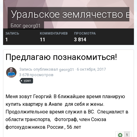
Уральское землячество в 
Блог
georg01
ЗАПИСЬ
КОММЕНТАРИЕВ
ПРОСМОТРА
1
11
3 814
Предлагаю познакомиться!
Запись опубликовал
·
6 октября, 2017
georg01
3 678 просмотров
урал
Меня зовут Георгий. В ближайшее время планирую
купить квартиру в Анапе для себя и жены.
Продолжительное время служил в ВС. Специалист в
области транспорта, Фотограф, член Союза
фотохудожников России , 56 лет
1