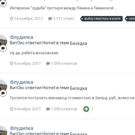
Интересна "судьба" пустыря между Ленина и Таманской....
14 ноября, 2017
1 711 ответ
выбор квартиры в анапе
как
Флудилка
ВитОкс ответил Hornet в теме
Беседка
Ну да, ребята московские
9 ноября, 2017
1 059 ответов
Флудилка
ВитОкс ответил Hornet в теме
Беседка
Грозятся построить винзавод стоимостью в 2млрд. руб , всяко н
9 ноября, 2017
1 059 ответов
1
Флудилка
ВитОкс ответил Hornet в теме
Беседка