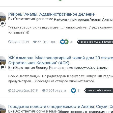
Районы Анапы. Административное деление.
ВитОкс ответил Igor в теме
Районы и пригороды Анапы. Анапс
Тут как говорится, на вкус и цвет..... товарищей нет. Лучше самому
услышать))))
3 мая, 2019
57 ответов
3
анапа пионерский простек
ЖК Адмирал. Многоквартирный жилой дом 20 этаже
Строительная Компания" (АСК)
ВитОкс ответил Леонид Иванов в теме
Новостройки Анапы
Всех с Наступающим! По радиаторам в санузлах: Живу в ЖК Радоне
предусмотрен.... У соседей чз стену со мной нет такого
29 декабря, 2018
3 604 ответа
3
новостройки анапа
Городские новости о недвижимости Анапы. Слухи. С
ВитОкс ответил Igor-R в теме
Общие вопросы о недвижимости 