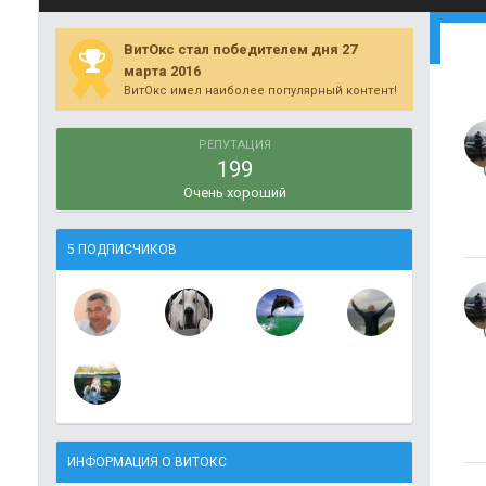
ВитОкс стал победителем дня 27
марта 2016
ВитОкс имел наиболее популярный контент!
РЕПУТАЦИЯ
199
Очень хороший
5 ПОДПИСЧИКОВ
ИНФОРМАЦИЯ О ВИТОКС