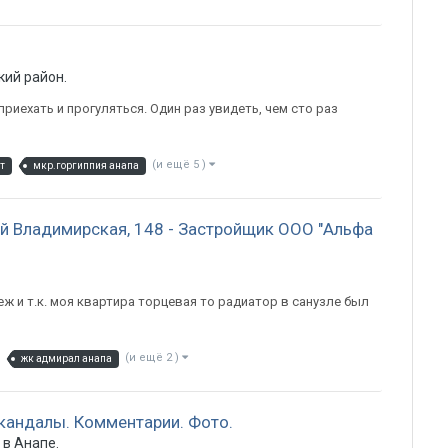
кий район. Фото.Обсуждения. Комментарии.
 приехать и прогуляться. Один раз увидеть, чем сто раз
(и ещё 5 )
т
мкр.горгиппия анапа
й Владимирская, 148 - Застройщик ООО "Альфа
ж и т.к. моя квартира торцевая то радиатор в санузле был
(и ещё 2 )
жк адмирал анапа
кандалы. Комментарии. Фото.
в Анапе.