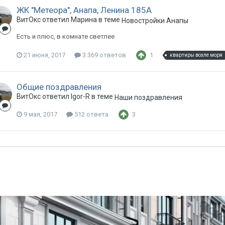
ЖК "Метеора", Анапа, Ленина 185А
ВитОкс ответил Марина в теме
Новостройки Анапы
Есть и плюс, в комнате светлее
21 июня, 2017
3 369 ответов
1
квартиры возле моря
Общие поздравления
ВитОкс ответил Igor-R в теме
Наши поздравления
9 мая, 2017
512 ответа
3