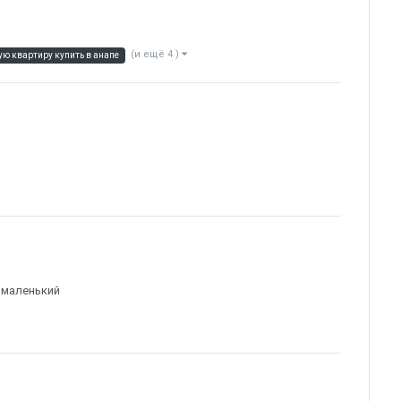
(и ещё 4 )
ую квартиру купить в анапе
е маленький