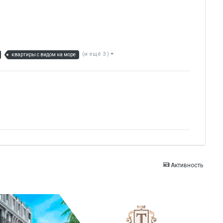
(и ещё 3 )
квартиры с видом на море
Активность