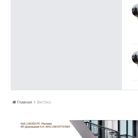
Главная
ВитОкс