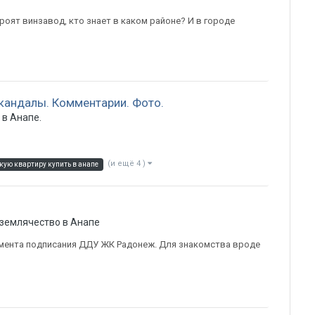
троят винзавод, кто знает в каком районе? И в городе
кандалы. Комментарии. Фото.
в Анапе.
(и ещё 4 )
кую квартиру купить в анапе
 землячество в Анапе
момента подписания ДДУ ЖК Радонеж. Для знакомства вроде