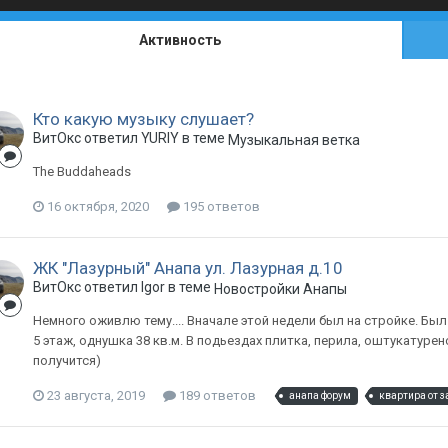
Активность
Кто какую музыку слушает?
ВитОкс ответил YURIY в теме
Музыкальная ветка
The Buddaheads
16 октября, 2020
195 ответов
ЖК "Лазурный" Анапа ул. Лазурная д.10
ВитОкс ответил Igor в теме
Новостройки Анапы
Немного оживлю тему.... Вначале этой недели был на стройке. Был 
5 этаж, однушка 38 кв.м. В подьездах плитка, перила, оштукатуре
получится)
23 августа, 2019
189 ответов
анапа форум
квартира от 