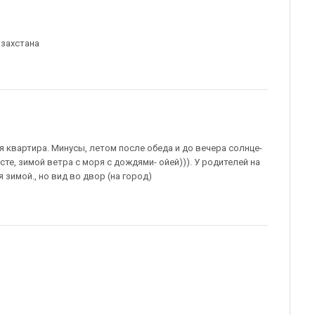
азахстана
я квартира. Минусы, летом после обеда и до вечера солнце-
сте, зимой ветра с моря с дождями- ойей))). У родителей на
 зимой., но вид во двор (на город)