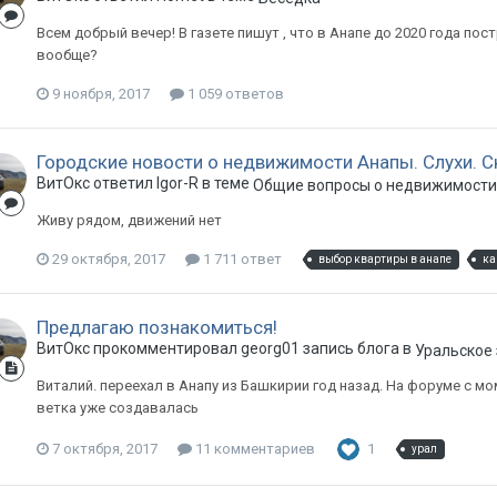
Всем добрый вечер! В газете пишут , что в Анапе до 2020 года пос
вообще?
9 ноября, 2017
1 059 ответов
Городские новости о недвижимости Анапы. Слухи. С
ВитОкс ответил Igor-R в теме
Общие вопросы о недвижимости 
Живу рядом, движений нет
29 октября, 2017
1 711 ответ
выбор квартиры в анапе
ка
Предлагаю познакомиться!
ВитОкс прокомментировал georg01 запись блога в
Уральское
Виталий. переехал в Анапу из Башкирии год назад. На форуме с 
ветка уже создавалась
7 октября, 2017
11 комментариев
1
урал