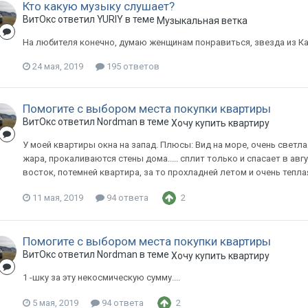
Кто какую музыку слушает?
ВитОкс ответил YURIY в теме
Музыкальная ветка
На любителя конечно, думаю женщинам понравиться, звезда из К
24 мая, 2019
195 ответов
Помогите с выбором места покупки квартиры
ВитОкс ответил Nordman в теме
Хочу купить квартиру
У моей квартиры окна на запад. Плюсы: Вид на море, очень светла
жара, прокаливаются стены дома..... сплит только и спасает в авгу
восток, потемней квартира, за то прохладней летом и очень теплая
11 мая, 2019
94 ответа
2
Помогите с выбором места покупки квартиры
ВитОкс ответил Nordman в теме
Хочу купить квартиру
1 -шку за эту некосмическую сумму....
5 мая, 2019
94 ответа
2