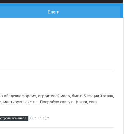
Блоги
в обеденное время, строителей мало, был в 5 секции 3 этапа,
но, монтируют лифты . Попробую скинуть фотки, если
(и ещё 8 )
застройщика анапа