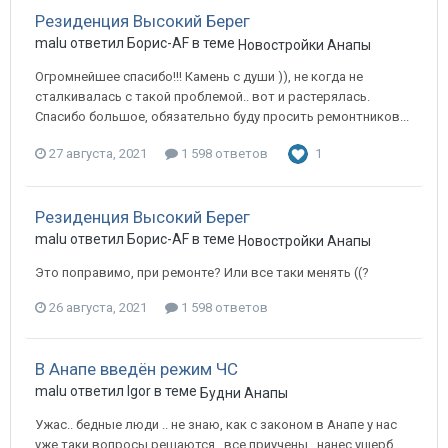
Резиденция Высокий Берег
malu ответил Борис-AF в теме
Новостройки Анапы
Огромнейшее спасибо!!! Камень с души )), не когда не
сталкивалась с такой проблемой.. вот и растерялась.
Спасибо большое, обязательно буду просить ремонтников...
27 августа, 2021
1 598 ответов
1
Резиденция Высокий Берег
malu ответил Борис-AF в теме
Новостройки Анапы
Это поправимо, при ремонте? Или все таки менять ((?
26 августа, 2021
1 598 ответов
В Анапе введён режим ЧС
malu ответил Igor в теме
Будни Анапы
Ужас.. бедные люди .. не знаю, как с законом в Анапе у нас
уже таки вопросы решаются.. все приучены.. нанес ущерб,