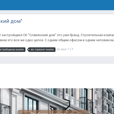
ский дом"
О застройщике СК "Славянский дом" это уже бренд. Строительная компа
нее это все же одно целое. С одним общим офисом и одним человеком, 
(и ещё 7 )
застройщиках анапа
жк горизонт анапа