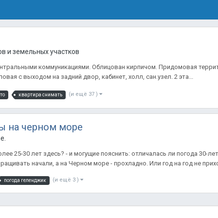
в и земельных участков
 центральными коммуникациями. Облицован кирпичом. Придомовая терри
овая с выходом на задний двор, кабинет, холл, сан.узел. 2 эта...
(и ещё 37 )
то
квартира снимать
ы на черном море
е.
лее 25-30 лет здесь? - и могущие пояснить: отличалась ли погода 30-ле
ащивать начали, а на Черном море - прохладно. Или год на год не прихо
(и ещё 3 )
погода геленджик