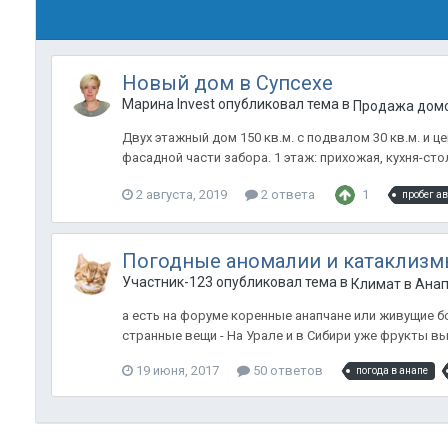
Новый дом в Супсехе
Марина Invest опубликовал тема в
Продажа домо
Двух этажный дом 150 кв.м. с подвалом 30 кв.м. и
фасадной части забора. 1 этаж: прихожая, кухня-стол
2 августа, 2019
2 ответа
1
пробег ав
Погодные аномалии и катаклизм
Участник-123 опубликовал тема в
Климат в Анап
а есть на форуме коренные анапчане или живущие бо
странные вещи - На Урале и в Сибири уже фрукты выр
19 июня, 2017
50 ответов
погода в анапе