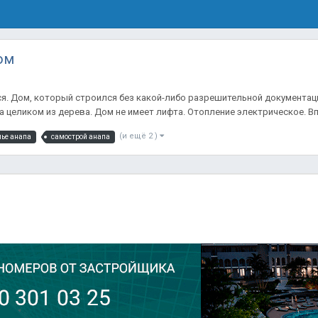
ом
я. Дом, который строился без какой-либо разрешительной документаци
а целиком из дерева. Дом не имеет лифта. Отопление электрическое. В
(и ещё 2 )
лье анапа
самострой анапа