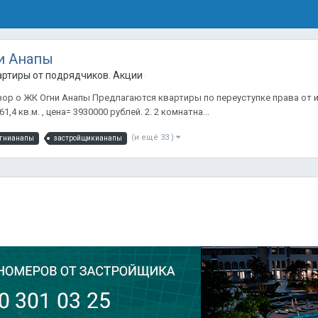
и Анапы
артиры от подрядчиков. Акции от застройщиков. Только лучшие п
р о ЖК Огни Анапы Предлагаются квартиры по переуступке права от инве
,4 кв.м. , цена= 3930000 рублей. 2. 2 комнатна...
(и ещё 33 )
гнианапы
застройщикианапы