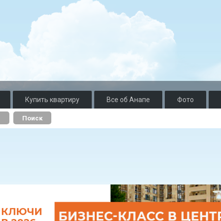
Купить квартиру
Все об Анапе
Фото
о
Поиск