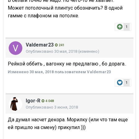
В белый точно не надо. Но чего-то не хватает.
Может потолочный плинтус обозначить? В одной
гамме с плафоном на потолке.
1
Valdemar23
241
Опубликовано
30 мая, 2018
(изменено)
Рейкой оббить , вагонку не предлагаю , бо дорага..
Изменено
30 мая, 2018
пользователем Valdemar23
1
Igor-R
4 048
Опубликовано
3 июня, 2018
Да думал насчет декора. Морилку (или что там еще
ей пришло на смену) прикупил )))