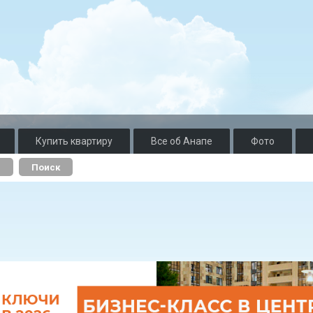
Купить квартиру
Все об Анапе
Фото
о
Поиск