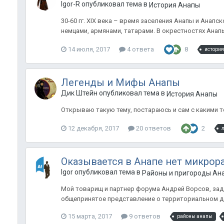
Igor-R опубликовал тема в
История Анапы
30-60 гг. XIX века – время заселения Анапы и Анапс
немцами, армянами, татарами. В окрестностях Анап
14 июля, 2017
4 ответа
8
истори
Легенды и Мифы Анапы
Дик Штейн опубликовал тема в
История Анапы
Открываю такую тему, постараюсь и сам с какими то
12 декабря, 2017
20 ответов
2
Оказывается в Анапе нет микрор
Igor опубликовал тема в
Районы и пригороды Ана
Мой товарищ и партнер форума Андрей Ворсов, зад
общепринятое представление о территориальном де
15 марта, 2017
9 ответов
районы анапы