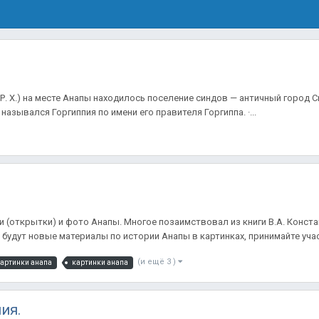
 Р. Х.) на месте Анапы находилось поселение синдов — античный город С
э.) назывался Горгиппия по имени его правителя Горгиппа. ·...
 (открытки) и фото Анапы. Многое позаимствовал из книги В.А. Конст
 будут новые материалы по истории Анапы в картинках, принимайте участ
(и ещё 3 )
картинки анапа
картинки анапа
ия.