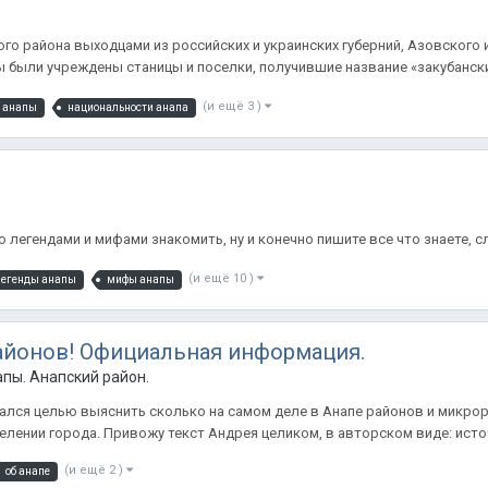
кого района выходцами из российских и украинских губерний, Азовского 
ы были учреждены станицы и поселки, получившие название «закубанских
(и ещё 3 )
я анапы
национальности анапа
 легендами и мифами знакомить, ну и конечно пишите все что знаете, сл
(и ещё 10 )
легенды анапы
мифы анапы
айонов! Официальная информация.
пы. Анапский район. Фото.Обсуждения. Комментарии.
ался целью выяснить сколько на самом деле в Анапе районов и микрор
лении города. Привожу текст Андрея целиком, в авторском виде: исто
(и ещё 2 )
об анапе