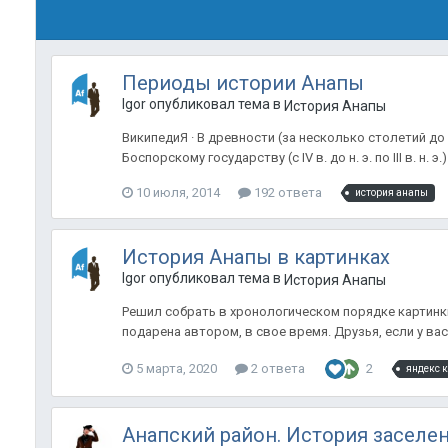
Периоды истории Анапы
Igor опубликовал тема в
История Анапы
ВикипедиЯ · В древности (за несколько столетий до
Боспорскому государству (с IV в. до н. э. по III в. н. 
10 июля, 2014
192 ответа
история анапы
История Анапы в картинках
Igor опубликовал тема в
История Анапы
Решил собрать в хронологическом порядке картинки
подарена автором, в свое время. Друзья, если у вас
5 марта, 2020
2 ответа
2
яндекс 
Анапский район. История заселен