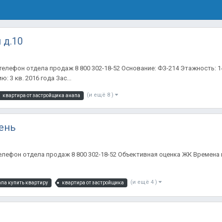
 д.10
й телефон отдела продаж 8 800 302-18-52 Основание: ФЗ-214 Этажность: 1
 3 кв. 2016 года Зас...
(и ещё 8 )
квартира от застройщика анапа
сень
елефон отдела продаж 8 800 302-18-52 Объективная оценка ЖК Времена го
(и ещё 4 )
апа купить квартиру
квартира от застройщика