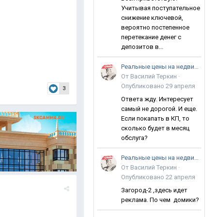
Учитывая поступательное
снижение ключевой,
вероятно постепенное
перетекание денег с
депозитов в...
Реальные цены на недвижимость в Анапе
От
Василий Теркин
·
Опубликовано
29 апреля
3
Ответа жду. Интересует
самый не дорогой. И еще.
Если покапать в КП, то
сколько будет в месяц
обслуга?
Реальные цены на недвижимость в Анапе
От
Василий Теркин
·
Опубликовано
22 апреля
Загород-2 ,здесь идет
реклама. По чем домики?