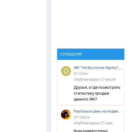
СООБЩЕНИЯ
ЖК "На Высоком берегу", ул. Крылова
От
Олег
·
Опубликовано
27 июля
Друзья, а где посмотреть
статистику продаж
данного ЖК?
Реальные цены на недвижимость в Анапе
От
Серго
·
Опубликовано
21 мая
Всех приветствую!