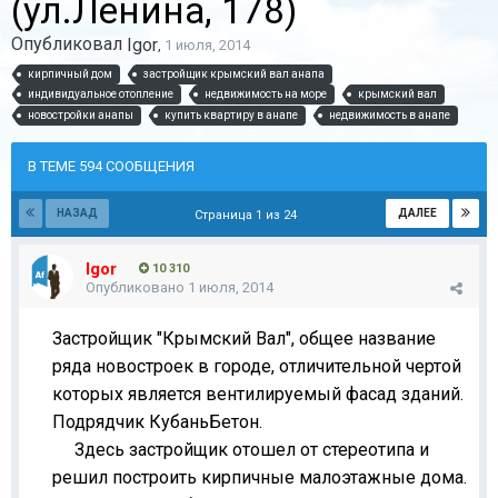
(ул.Ленина, 178)
Опубликовал
Igor
,
1 июля, 2014
кирпичный дом
застройщик крымский вал анапа
индивидуальное отопление
недвижимость на море
крымский вал
новостройки анапы
купить квартиру в анапе
недвижимость в анапе
В ТЕМЕ 594 СООБЩЕНИЯ
НАЗАД
ДАЛЕЕ
Страница 1 из 24
Igor
10 310
Опубликовано
1 июля, 2014
Застройщик "Крымский Вал", общее название
ряда новостроек в городе, отличительной чертой
которых является вентилируемый фасад зданий.
Подрядчик КубаньБетон.
Здесь застройщик отошел от стереотипа и
решил построить кирпичные малоэтажные дома.