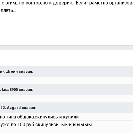
с этим.. по контролю и доверию. Если грамотно организов
лять...
 Дик Штейн сказал:
4, kisa8905 сказал:
3:12, Azgard сказал:
но типа общака,скинулись и купили.
м уже по 100 руб скинулись...ыыыыыыыы