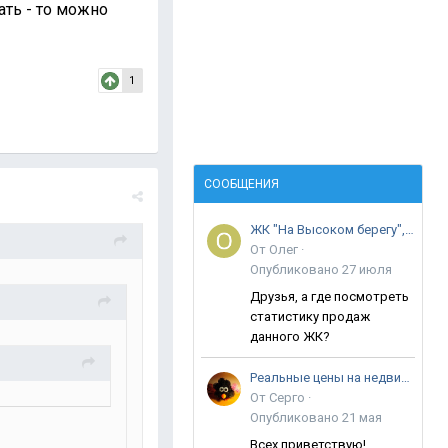
ать - то можно
1
СООБЩЕНИЯ
ЖК "На Высоком берегу", ул. Крылова
От
Олег
·
Опубликовано
27 июля
Друзья, а где посмотреть
статистику продаж
данного ЖК?
Реальные цены на недвижимость в Анапе
От
Серго
·
Опубликовано
21 мая
Всех приветствую!