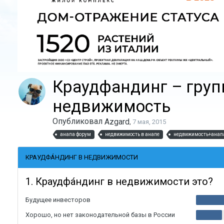
Краудфандинг – груп
недвижимость
Опубликовал
Azgard
,
7 мая, 2015
анапа форум
недвижимость в анапе
недвижимость+анап
КРАУДФА́НДИНГ В НЕДВИЖИМОСТИ
1. Краудфа́ндинг в недвижимости это?
Будущее инвесторов
Хорошо, но нет законодательной базы в России