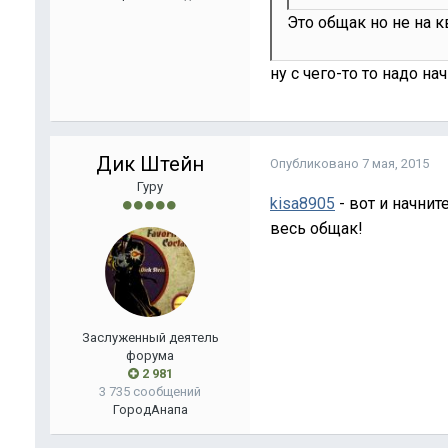
Это общак но не на кв
ну с чего-то то надо на
Дик Штейн
Опубликовано
7 мая, 2015
Гуру
kisa8905
- вот и начнит
весь общак!
Заслуженный деятель
форума
2 981
3 735 сообщений
Город
Анапа