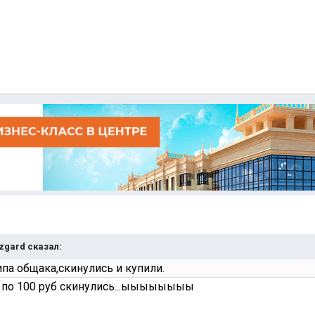
Azgard сказал:
ипа общака,скинулись и купили.
е по 100 руб скинулись...ыыыыыыыы