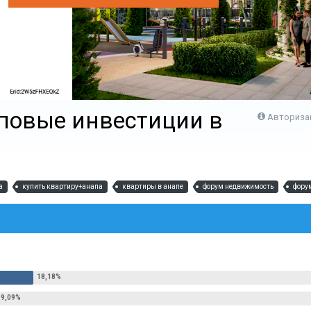
повые инвестиции в
Авториза
а
купить квартиру+анапа
квартиры в анапе
форум недвижимость
фору