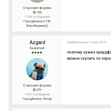
Старожил форума
156
1 599 сообщений
Город
Анапа-С-Пб-
Биробиджан))
Azgard
Опубликовано
7 мая, 2015
Бывалый
поэтому нужен краудфа
можно скупать по хор
Старожил форума
371
1 877 сообщений
Город
Анапа- Питер