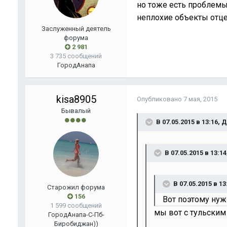
но тоже есть проблемы 
неплохие объекты отцеп
Заслуженный деятель
форума
2 981
3 735 сообщений
Город
Анапа
kisa8905
Опубликовано
7 мая, 2015
Бывалый
В 07.05.2015 в 13:16,
В 07.05.2015 в 13:1
В 07.05.2015 в 1
Старожил форума
156
Вот поэтому нуж
1 599 сообщений
мы вот с тульски
Город
Анапа-С-Пб-
Биробиджан))