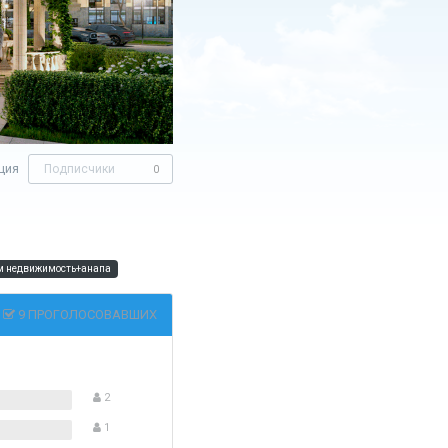
ция
Подписчики
0
м недвижимость+анапа
9 ПРОГОЛОСОВАВШИХ
2
1