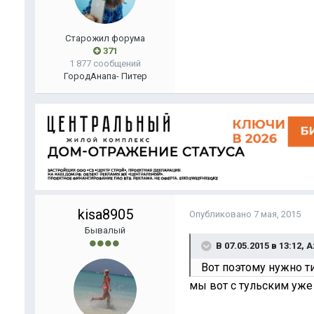
Старожил форума
371
1 877 сообщений
Город
Анапа- Питер
kisa8905
Опубликовано
7 мая, 2015
Бывалый
В 07.05.2015 в 13:12, 
Вот поэтому нужно т
мы вот с тульским уж