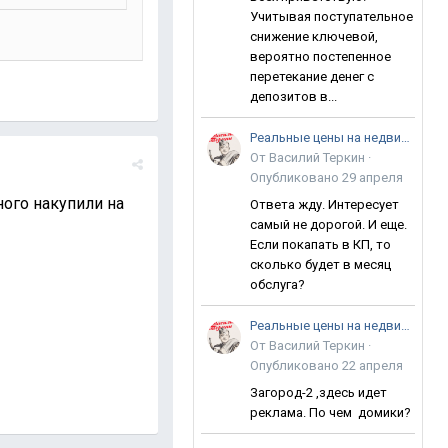
Учитывая поступательное
снижение ключевой,
вероятно постепенное
перетекание денег с
депозитов в...
Реальные цены на недвижимость в Анапе
От
Василий Теркин
·
Опубликовано
29 апреля
ного накупили на
Ответа жду. Интересует
самый не дорогой. И еще.
Если покапать в КП, то
сколько будет в месяц
обслуга?
Реальные цены на недвижимость в Анапе
От
Василий Теркин
·
Опубликовано
22 апреля
Загород-2 ,здесь идет
реклама. По чем домики?