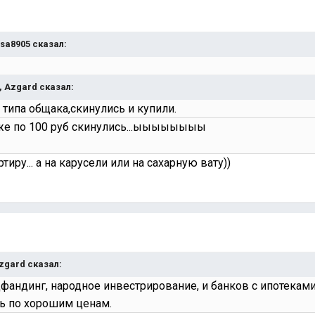
kisa8905 сказал:
2, Azgard сказал:
 типа общака,скинулись и купили.
уже по 100 руб скинулись...ыыыыыыыы
тиру... а на карусели или на сахарную вату))
Azgard сказал:
фандинг, народное инвестрирование, и банков с ипотеками
ь по хорошим ценам.