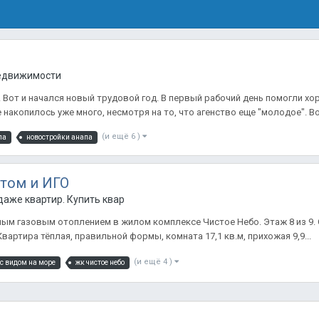
недвижимости
Вот и начался новый трудовой год. В первый рабочий день помогли хо
накопилось уже много, несмотря на то, что агенство еще "молодое". Вот
(и ещё 6 )
па
новостройки анапа
том и ИГО
аже квартир. Купить квартиру в Анапе.
м газовым отоплением в жилом комплексе Чистое Небо. Этаж 8 из 9. О
Квартира тёплая, правильной формы, комната 17,1 кв.м, прихожая 9,9...
(и ещё 4 )
с видом на море
жк чистое небо