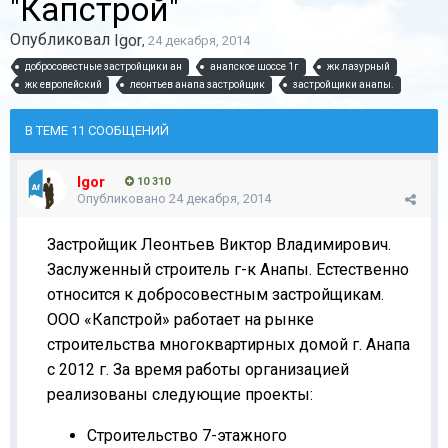
"Капстрой"
Опубликовал
Igor
,
24 декабря, 2014
добросовестные застройщики ан
анапское шоссе 1г
жк лазурный
жк европейский
леонтьев анапа застройщик
застройщики анапы.
В ТЕМЕ 11 СООБЩЕНИЙ
Igor
10 310
Опубликовано
24 декабря, 2014
Застройщик Леонтьев Виктор Владимирович.
Заслуженный строитель г-к Анапы. Естественно
относится к добросовестным застройщикам.
ООО «Капстрой» работает на рынке
строительства многоквартирных домой г. Анапа
с 2012 г. За время работы организацией
реализованы следующие проекты:
Строительство 7-этажного