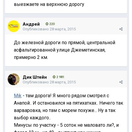
выезжаете на верхнюю дорогу
Андрей
220
Опубликовано
28 марта, 2015
До железной дороги по прямой, центральной
асфальтированной улице Джеметинская,
примерно 2 км.
Дик Штейн
2 981
Опубликовано
28 марта, 2015
Mik
- там дорога! Я много рядом смотрел с
Анапой.. И остановился на пятихатках.. Ничего так
варваровка, но там с морем похуже... Ну а так
выбор каждого
..
Минусы по участку - 5 соток не маловато ли?, и