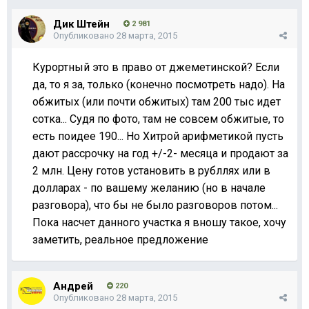
Дик Штейн
2 981
Опубликовано
28 марта, 2015
Курортный это в право от джеметинской? Если
да, то я за, только (конечно посмотреть надо). На
обжитых (или почти обжитых) там 200 тыс идет
сотка... Судя по фото, там не совсем обжитые, то
есть поидее 190... Но Хитрой арифметикой пусть
дают рассрочку на год +/-2- месяца и продают за
2 млн. Цену готов установить в рубллях или в
долларах - по вашему желанию (но в начале
разговора), что бы не было разговоров потом...
Пока насчет данного участка я вношу такое, хочу
заметить, реальное предложение
Андрей
220
Опубликовано
28 марта, 2015