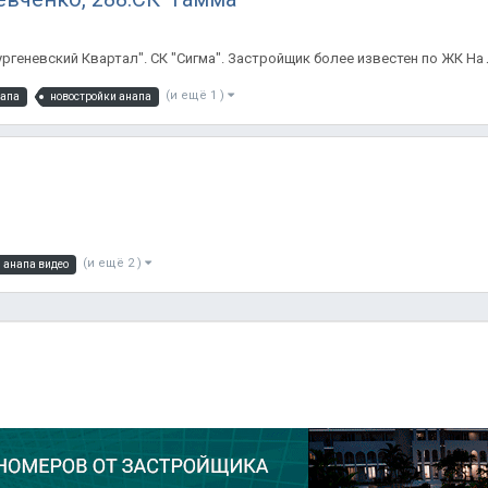
ргеневский Квартал". СК "Сигма". Застройщик более известен по ЖК На
(и ещё 1 )
напа
новостройки анапа
(и ещё 2 )
 анапа видео