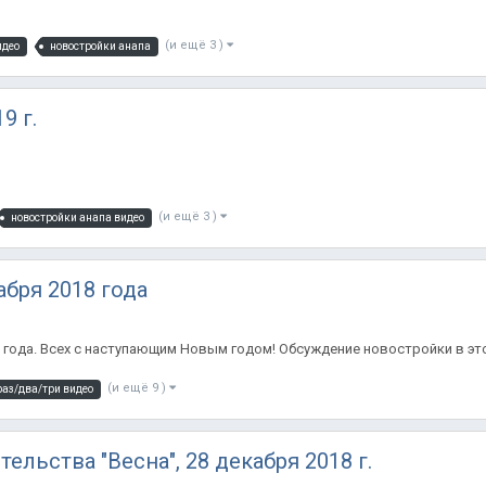
(и ещё 3 )
идео
новостройки анапа
9 г.
(и ещё 3 )
новостройки анапа видео
абря 2018 года
8 года. Всех с наступающим Новым годом! Обсуждение новостройки в эт
(и ещё 9 )
раз/два/три видео
ельства "Весна", 28 декабря 2018 г.