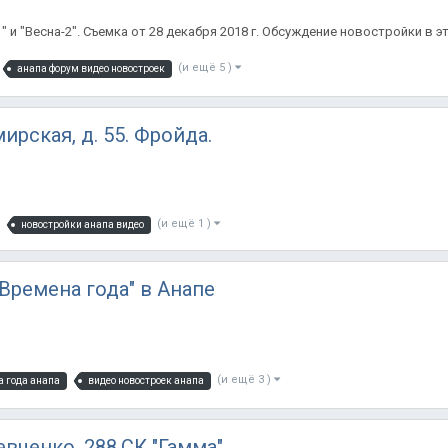
 и "Весна-2". Съемка от 28 декабря 2018 г. Обсуждение новостройки в э
(и ещё 5 )
анапа форум видео новостроек
рская, д. 55. Фройда.
(и ещё 1 )
новостройки анапа видео
Времена года" в Анапе
(и ещё 3 )
а года анапа
видео новостроек анапа
евченко, 288.СК "Гамма"