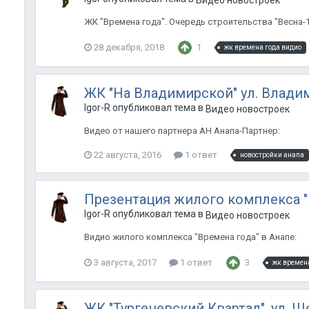
ЖК "Времена года". Очередь строительства "Весна-1"
28 декабря, 2018
1
жк времена года видио
ЖК "На Владимирской" ул. Владими
Igor-R опубликовал тема в
Видео новостроек
Видео от нашего партнера АН Анапа-Партнер:
22 августа, 2016
1 ответ
новостройки анапа
Презентация жилого комплекса "
Igor-R опубликовал тема в
Видео новостроек
Видио жилого комплекса "Времена года" в Анапе:
3 августа, 2017
1 ответ
3
жк времен
ЖК "Тургеневский Квартал". ул. Ш