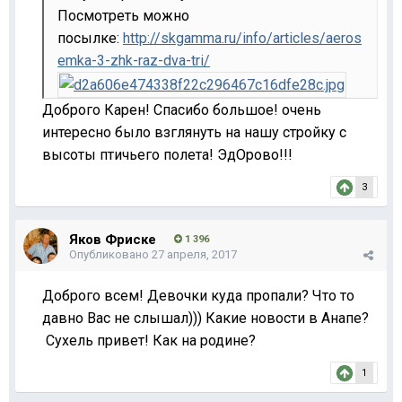
Посмотреть можно
посылке:
http://skgamma.ru/info/articles/aeros
emka-3-zhk-raz-dva-tri/
Доброго Карен! Спасибо большое! очень
интересно было взглянуть на нашу стройку с
высоты птичьего полета! ЭдОрово!!!
3
Яков Фриске
1 396
Опубликовано
27 апреля, 2017
Доброго всем! Девочки куда пропали? Что то
давно Вас не слышал))) Какие новости в Анапе?
Сухель привет! Как на родине?
1