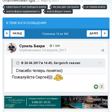
Опубликовал
Igor
,
21 марта, 2017
квартиры от застройщика анапа
жк раз два три анапа
ск гамма анапа
анапа форум недвижимость
анапа форум гамма
В ТЕМЕ 8 614 СООБЩЕНИЯ
НАЗАД
ДАЛЕЕ
Страница 16 из 345
Сухель Бахри
1 068
Опубликовано
24 апреля, 2017
В 24.04.2017 в 14:45,
Sergeich
сказал:
Спасибо теперь понятно)
Пожалуйста Сергей)))
2