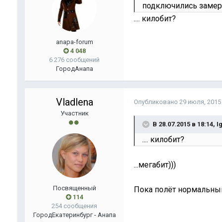
подключились замери
.... килобит?
anapa-forum
4 048
6 276 сообщений
Город
Анапа
Vladlena
Опубликовано
29 июля, 2015
Участник
В 28.07.2015 в 18:14, 
.... килобит?
...мегабит)))
Посвященный
Пока полёт нормальны
114
254 сообщения
Город
Екатеринбург - Анапа