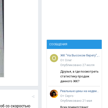
СООБЩЕНИЯ
ЖК "На Высоком берегу", ул. Крылова
От
Олег
·
Опубликовано
27 июля
Друзья, а где посмотреть
статистику продаж
данного ЖК?
Реальные цены на недвижимость в Анапе
От
Серго
·
Опубликовано
21 мая
тоб со скоростью
Всех приветствую!