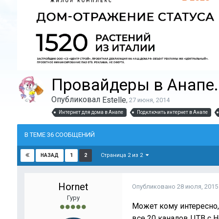
Провайдеры в Анапе.
Опубликовал
Estelle
,
27 июня, 2014
Интернет для дома в Анапе
Подключить интернет в Анапе
В ТЕМЕ 36 СООБЩЕНИЙ
Страница 2 из 2
1
2
НАЗАД
Hornet
Опубликовано
28 июля, 2015
Гуру
Может кому интересно,
все 20 каналов ЦТВ с 