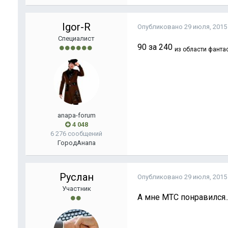
Igor-R
Опубликовано
29 июля, 2015
Специалист
90 за 240
из области фантас
anapa-forum
4 048
6 276 сообщений
Город
Анапа
Руслан
Опубликовано
29 июля, 2015
Участник
А мне МТС понравился...