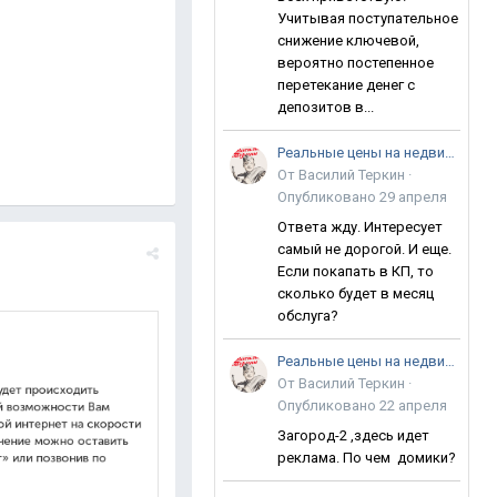
Учитывая поступательное
снижение ключевой,
вероятно постепенное
перетекание денег с
депозитов в...
Реальные цены на недвижимость в Анапе
От
Василий Теркин
·
Опубликовано
29 апреля
Ответа жду. Интересует
самый не дорогой. И еще.
Если покапать в КП, то
сколько будет в месяц
обслуга?
Реальные цены на недвижимость в Анапе
От
Василий Теркин
·
Опубликовано
22 апреля
Загород-2 ,здесь идет
реклама. По чем домики?