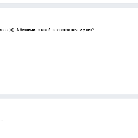
тики )))) А безлимит с такой скоростью почем у них?
..