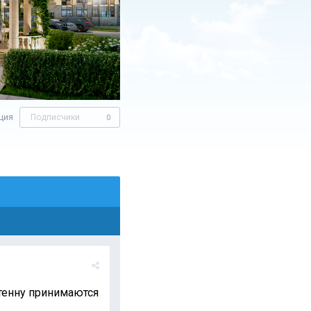
ция
Подписчики
0
нтенну принимаются