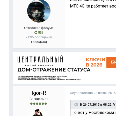
МТС 4G lte работает вр
Старожил форума
531
2 096 сообщений
Город
Сад
Igor-R
Опубликовано
28 июля, 2015
Специалист
В 26.07.2015 в 08:22, 
о вот у Ростелекома 