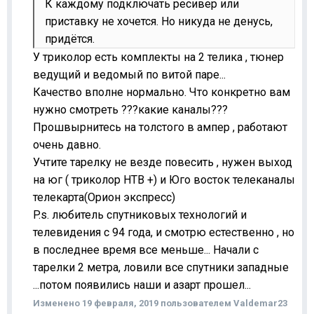
К каждому подключать ресивер или
приставку не хочется. Но никуда не денусь,
придётся.
У триколор есть комплекты на 2 телика , тюнер
ведущий и ведомый по витой паре...
Качество вполне нормально. Что конкретно вам
нужно смотреть ???какие каналы???
Прошвырнитесь на толстого в ампер , работают
очень давно.
Учтите тарелку не везде повесить , нужен выход
на юг ( триколор НТВ +) и Юго восток телеканалы
телекарта(Орион экспресс)
P.s. любитель спутниковых технологий и
телевидения с 94 года, и смотрю естественно , но
в последнее время все меньше... Начали с
тарелки 2 метра, ловили все спутники западные
...потом появились наши и азарт прошел...
Изменено
19 февраля, 2019
пользователем Valdemar23