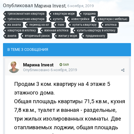
Опубликовал
Марина Invest
,
6 ноября, 2019
трехкомнатная квартира
квартира море
продажа
трёхкомнатная квартира
купить
новостройки
квартира с мебелью
жк анапа
переезд на юг
пмж
купить квартиру
ипотека
квартира в ипотеку
военная ипотека
купить квартиру в ипотеку
анапа
вторичный ранок
жилье у моря
продаманапу
В ТЕМЕ 3 СООБЩЕНИЯ
Марина Invest
569
Опубликовано
6 ноября, 2019
Продам 3 ком. квартиру на 4 этаже 5
этажного дома.
Общая площадь квартиры 71,5 кв.м., кухня
7,8 кв.м., туалет и ванная - раздельные,
три жилых изолированных комнаты. Две
отапливаемых лоджии, общая площадь