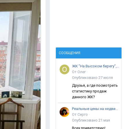
СООБЩЕНИЯ
ЖК "На Высоком берегу", ул. Крылова
От
Олег
·
Опубликовано
27 июля
Друзья, а где посмотреть
статистику продаж
данного ЖК?
Реальные цены на недвижимость в Анапе
От
Серго
·
Опубликовано
21 мая
Всех приветствую!