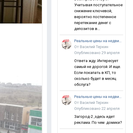
Учитывая поступательное
снижение ключевой,
вероятно постепенное
перетекание денег с
депозитов в...
Реальные цены на недвижимость в Анапе
От
Василий Теркин
·
Опубликовано
29 апреля
Ответа жду. Интересует
самый не дорогой. И еще.
Если покапать в КП, то
сколько будет в месяц
обслуга?
Реальные цены на недвижимость в Анапе
От
Василий Теркин
·
Опубликовано
22 апреля
Загород-2 ,здесь идет
реклама. По чем домики?