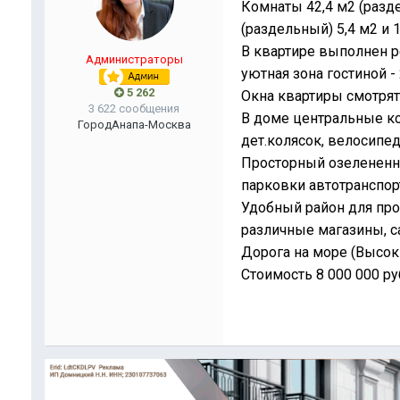
Комнаты 42,4 м2 (раздел
(раздельный) 5,4 м2 и 
В квартире выполнен р
Администраторы
уютная зона гостиной - 
5 262
Окна квартиры смотрят 
3 622 сообщения
В доме центральные ко
Город
Анапа-Москва
дет.колясок, велосипед
Просторный озелененн
парковки автотранспор
Удобный район для про
различные магазины, са
Дорога на море (Высок
Стоимость 8 000 000 ру