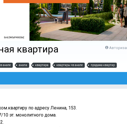
ная квартира
Авториза
+в анапе
анапа
квартира
квартиры +в анапе
продажа квартир
1
ом.квартиру по адресу Ленина, 153.
7/10 эт. монолитного дома.
2.