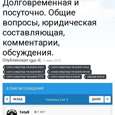
Долговременная и
посуточно. Общие
вопросы, юридическая
составляющая,
комментарии,
обсуждения.
Опубликовал
Igor-R
,
11 мая, 2015
снять квартиру +в анапе посут
снять квартиру +в анапе +на д
снять квартиру +в анапе без п
сниму квартиру +в анапе летом
снять квартиру +в анапе 2015
снять квартиру в анапе
аренда анапа
В ТЕМЕ 68 СООБЩЕНИЙ
НАЗАД
ДАЛЕЕ
Страница 2 из 3
feta8
1 437