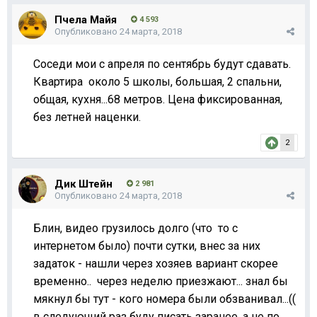
Пчела Майя
4 593
Опубликовано
24 марта, 2018
Соседи мои с апреля по сентябрь будут сдавать.
Квартира около 5 школы, большая, 2 спальни,
общая, кухня...68 метров. Цена фиксированная,
без летней наценки.
2
Дик Штейн
2 981
Опубликовано
24 марта, 2018
Блин, видео грузилось долго (что то с
интернетом было) почти сутки, внес за них
задаток - нашли через хозяев вариант скорее
временно.. через неделю приезжают... знал бы
мякнул бы тут - кого номера были обзванивал...((
в следующий раз буду писать заранее, а не по