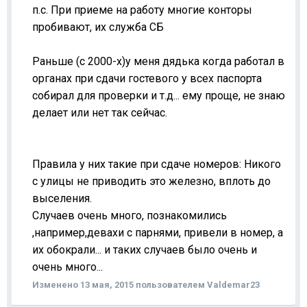
п.с. При приеме на работу многие конторы
пробивают, их служба СБ
Раньше (с 2000-х)у меня дядька когда работал в
органах при сдачи гостевого у всех паспорта
собирал для проверки и т.д... ему проще, не знаю
делает или нет так сейчас.
Правила у них такие при сдаче номеров: Никого
с улицы не приводить это железно, вплоть до
выселения.
Случаев очень много, познакомились
,например,девахи с парнями, привели в номер, а
их обокрали... и таких случаев было очень и
очень много...
Изменено
13 мая, 2015
пользователем Valdemar23