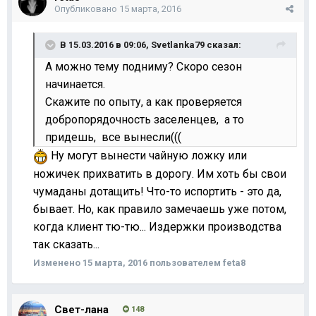
Опубликовано
15 марта, 2016
В 15.03.2016 в 09:06,
Svetlanka79
сказал:
А можно тему подниму? Скоро сезон
начинается.
Скажите по опыту, а как проверяется
добропорядочность заселенцев, а то
придешь, все вынесли(((
Ну могут вынести чайную ложку или
ножичек прихватить в дорогу. Им хоть бы свои
чумаданы дотащить! Что-то испортить - это да,
бывает. Но, как правило замечаешь уже потом,
когда клиент тю-тю... Издержки производства
так сказать...
Изменено
15 марта, 2016
пользователем feta8
Свет-лана
148