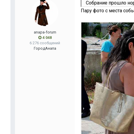
Собрание прошло но
Пару фото с места собы
anapa-forum
4 048
6 276 сообщений
Город
Анапа