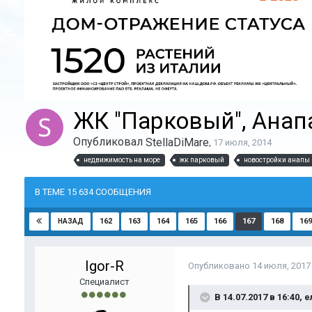
ЖК "Парковый", Анапа
Опубликовал
StellaDiMare
,
17 июля, 2014
недвижимость на море
жк парковый
новостройки анапы
В ТЕМЕ 15 634 СООБЩЕНИЯ
162
163
164
165
166
167
168
169
НАЗАД
Igor-R
Опубликовано
14 июля, 2017
Специалист
В 14.07.2017 в 16:40,
е