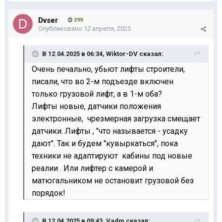
Dvser
399
Опубликовано
12 апреля, 2025
В 12.04.2025 в 06:34,
Wiktor-DV
сказал:
Очень печально, убьют лифты строители,
писали, что во 2-м подъезде включен
только грузовой лифт, а в 1-м оба?
Лифты новые, датчики положения
электронные, чрезмерная загрузка смещает
датчики. Лифты , "что называется - усадку
дают". Так и будем "кувыркаться", пока
техники не адаптируют кабины под новые
реалии . Или лифтер с камерой и
матюгальником не остановит грузовой без
порядок!
В 12.04.2025 в 09:43,
Vadm
сказал: