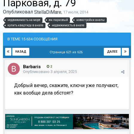
Парковая, д. 79
Опубликовал
StellaDiMare
,
17 июля, 2014
недвижимость на море
жк парковый
новостройки анапы
купить квартиру в анапе
недвижимость в анапе
В ТЕМЕ 15 634 СООБЩЕНИЯ
НАЗАД
ДАЛЕЕ
Страница 621 из 626
Barbaris
2
Опубликовано
3 апреля, 2025
Добрый вечер, скажите, ключи уже получают,
как вообще дела обстоят?