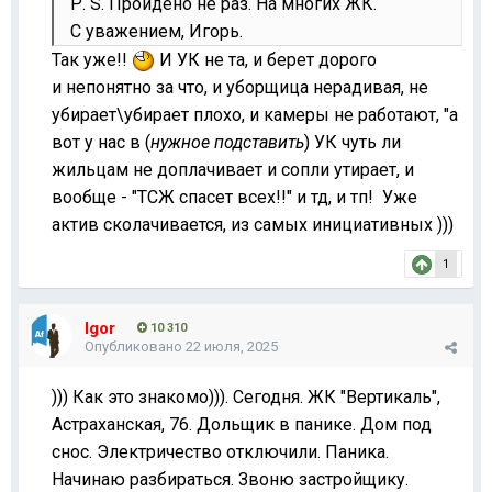
Р. S. Пройдено не раз. На многих ЖК.
С уважением, Игорь.
Так уже!!
И УК не та, и берет дорого
и непонятно за что, и уборщица нерадивая, не
убирает\убирает плохо, и камеры не работают, "а
вот у нас в (
нужное подставить
) УК чуть ли
жильцам не доплачивает и сопли утирает, и
вообще - "ТСЖ спасет всех!!" и тд, и тп! Уже
актив сколачивается, из самых инициативных )))
1
Igor
10 310
Опубликовано
22 июля, 2025
))) Как это знакомо))). Сегодня. ЖК "Вертикаль",
Астраханская, 76. Дольщик в панике. Дом под
снос. Электричество отключили. Паника.
Начинаю разбираться. Звоню застройщику.