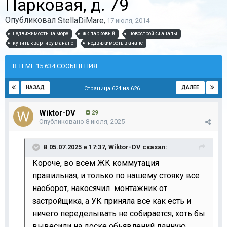
Парковая, д. 79
Опубликовал
StellaDiMare
,
17 июля, 2014
недвижимость на море
жк парковый
новостройки анапы
купить квартиру в анапе
недвижимость в анапе
В ТЕМЕ 15 634 СООБЩЕНИЯ
НАЗАД
ДАЛЕЕ
Страница 624 из 626
Wiktor-DV
29
Опубликовано
8 июля, 2025
В 05.07.2025 в 17:37,
Wiktor-DV
сказал:
Короче, во всем ЖК коммутация
правильная, и только по нашему стояку все
наоборот, накосячил монтажник от
застройщика, а УК приняла все как есть и
ничего переделывать не собирается, хоть бы
вывесили на доске обьявлений данную