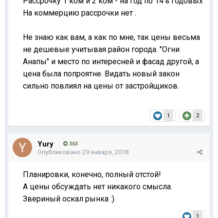
Рассрочку 1 ком и 2 ком - на год по 14% годовых
На коммерцию рассрочки нет .
Не знаю как вам, а как по мне, так цены весьма
не дешевые учитывая район города. "Огни
Анапы" и место по интересней и фасад другой, а
цена была попроятне. Видать новый закон
сильно повлиял на цены от застройщиков.
1
2
Yury
363
Опубликовано
29 января, 2018
Планировки, конечно, полный отстой!
А цены обсуждать нет никакого смысла.
Звериный оскал рынка :)
1