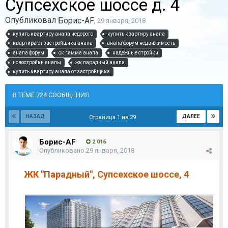
Супсехское шоссе д. 4
Опубликовал
Борис-AF
,
29 января, 2018
купить квартиру анапа недорого
купить квартиру анапа
квартира от застройщика анапа
анапа форум недвижимость
анапа форум
ск гамма анапа
надежные стройки
новостройки анапы
жк парадный анапа
купить квартиру анапа от застройщика
В ТЕМЕ 724 СООБЩЕНИЯ
НАЗАД
ДАЛЕЕ
Страница 1 из 29
Борис-AF
2 016
Опубликовано
29 января, 2018
ЖК "Парадный", Супсехское шоссе, 4