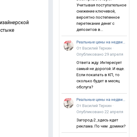
Учитывая поступательное
снижение ключевой,
вероятно постепенное
изайнерской
перетекание денег с
 стыке
депозитов в...
Реальные цены на недвижимость в Анапе
От
Василий Теркин
·
Опубликовано
29 апреля
Ответа жду. Интересует
самый не дорогой. И еще.
Если покапать в КП, то
сколько будет в месяц
обслуга?
Реальные цены на недвижимость в Анапе
От
Василий Теркин
·
Опубликовано
22 апреля
Загород-2 ,здесь идет
реклама. По чем домики?