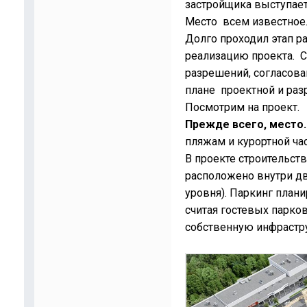
застройщика выступае
Место всем известное.
Долго проходил этап р
реализацию проекта. С
разрешений, согласова
плане проектной и ра
Посмотрим на проект.
Прежде всего, место.
пляжам и курортной час
В проекте строительств
расположено внутри дв
уровня). Паркинг план
считая гостевых парко
собственную инфраструк