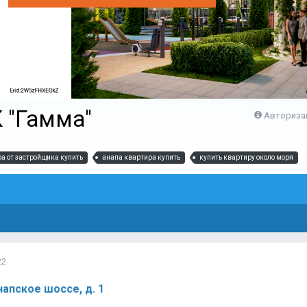
 "Гамма"
Авториза
а от застройщика купить
анапа квартира купить
купить квартиру около моря
22
апское шоссе, д. 1