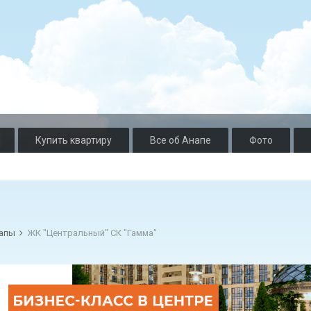
Купить квартиру
Все об Анапе
Фото
напы
ЖК "Центральный" СК "Гамма"