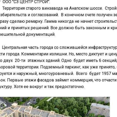
т ООО "СЗ ЦЕНТР СТРОЙ".
 Территория старого винзавода на Анапском шоссе. Строй
азбирательств и согласований. В конечном счете получен з
разу сделаю ремарку. Гамма никогда не начнет строительс
ний и принятых решений. Все должно быть законным и кри
зрешительной документаций.
Центральная часть города со сложившейся инфраструктур
ти города. Комментарии излишни. Но, место диктует и цену
о двух 20-ти этажных зданий. Одно будет иметь 6 секций, 
оровой территории. Подземный паркинг, как уже принято,
ируется и наружный, многоуровневый. Всего будет 1957 м
вок. Первые этажи фасадов займет коммерция, что отчасти
туру. Хотя ее вокруг и так предостаточно.