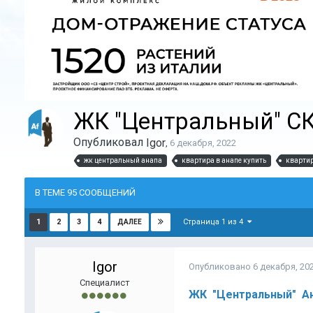
ЖК "Центральный" СК
Опубликовал
Igor
,
6 декабря, 2022
жк центральный анапа
квартира в анапе купить
квартир
В ТЕМЕ 95 СООБЩЕНИЙ
Страница 1 из 4
1
2
3
4
ДАЛЕЕ
Igor
Опубликовано
6 декабря, 20
Специалист
ЖК "Центральный" Ан