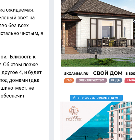
ка ожидаемая.
еленый свет на
тво без всех
стально чистым, в
ой. Близость к
. Об этом позже.
другое 4, и будет
 под домами (два
ашино-мест, не
 обеспечит